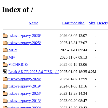
Index of /
Name
Last modified
Size
Descri
tiskove-zpravy-2026/
2026-08-05 12:07
-
tiskove-zpravy-2025/
2025-12-31 23:07
-
MF2/
2025-11-11 09:44
-
MF/
2025-11-07 09:13
-
VICHRICE/
2025-09-19 13:06
-
Letak AKCE 2025 A4 TISK.pdf
2025-01-07 18:35
4.2M
tiskove-zpravy-2024/
2025-01-07 13:59
-
tiskove-zpravy-2019/
2024-01-03 13:16
-
tiskove-zpravy-2023/
2023-12-28 14:34
-
tiskove-zpravy-2013/
2023-09-20 08:47
-
tiskove-zpravy-2022/
2022-12-30 12:43
-