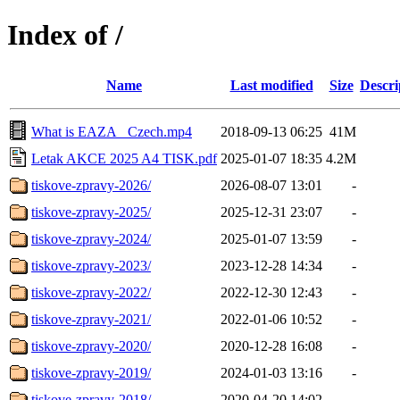
Index of /
Name
Last modified
Size
Descri
What is EAZA_ Czech.mp4
2018-09-13 06:25
41M
Letak AKCE 2025 A4 TISK.pdf
2025-01-07 18:35
4.2M
tiskove-zpravy-2026/
2026-08-07 13:01
-
tiskove-zpravy-2025/
2025-12-31 23:07
-
tiskove-zpravy-2024/
2025-01-07 13:59
-
tiskove-zpravy-2023/
2023-12-28 14:34
-
tiskove-zpravy-2022/
2022-12-30 12:43
-
tiskove-zpravy-2021/
2022-01-06 10:52
-
tiskove-zpravy-2020/
2020-12-28 16:08
-
tiskove-zpravy-2019/
2024-01-03 13:16
-
tiskove-zpravy-2018/
2020-04-20 14:02
-