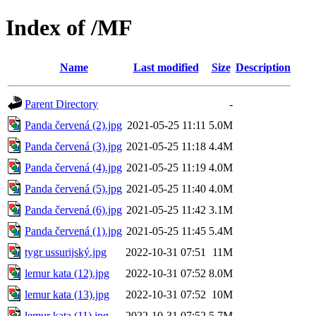
Index of /MF
Name
Last modified
Size
Description
Parent Directory
-
Panda červená (2).jpg
2021-05-25 11:11
5.0M
Panda červená (3).jpg
2021-05-25 11:18
4.4M
Panda červená (4).jpg
2021-05-25 11:19
4.0M
Panda červená (5).jpg
2021-05-25 11:40
4.0M
Panda červená (6).jpg
2021-05-25 11:42
3.1M
Panda červená (1).jpg
2021-05-25 11:45
5.4M
tygr ussurijský.jpg
2022-10-31 07:51
11M
lemur kata (12).jpg
2022-10-31 07:52
8.0M
lemur kata (13).jpg
2022-10-31 07:52
10M
lemur kata (11).jpg
2022-10-31 07:52
5.7M