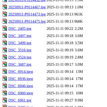
20250911-P9114467.jpg
2025-11-11 09:13
1.0M
20250911-P9114473.jpg
2025-11-11 09:13
961K
20250911-P9114475.jpg
2025-11-11 09:13
968K
DSC_2405.jpg
2025-11-11 09:22
2.2M
DSC_3497.jpg
2025-11-11 09:18
3.6M
DSC_3499.jpg
2025-11-11 09:18
3.5M
DSC_3516.jpg
2025-11-11 09:19
3.6M
DSC_3524.jpg
2025-11-11 09:19
2.8M
DSC_3687.jpg
2025-11-11 09:17
3.0M
DSC_6914.jpeg
2025-11-11 09:14
13M
DSC_6936.jpeg
2025-11-11 09:14
17M
DSC_6946.jpeg
2025-11-11 09:14
17M
DSC_6960.jpeg
2025-11-11 09:15
10M
DSC_6961.jpg
2025-11-11 09:27
9.9M