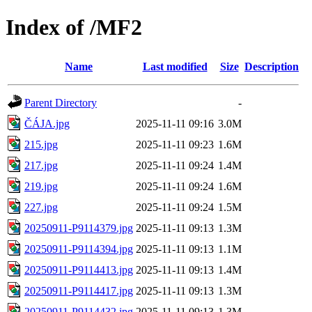
Index of /MF2
Name
Last modified
Size
Description
Parent Directory
-
ČÁJA.jpg
2025-11-11 09:16
3.0M
215.jpg
2025-11-11 09:23
1.6M
217.jpg
2025-11-11 09:24
1.4M
219.jpg
2025-11-11 09:24
1.6M
227.jpg
2025-11-11 09:24
1.5M
20250911-P9114379.jpg
2025-11-11 09:13
1.3M
20250911-P9114394.jpg
2025-11-11 09:13
1.1M
20250911-P9114413.jpg
2025-11-11 09:13
1.4M
20250911-P9114417.jpg
2025-11-11 09:13
1.3M
20250911-P9114432.jpg
2025-11-11 09:13
1.3M