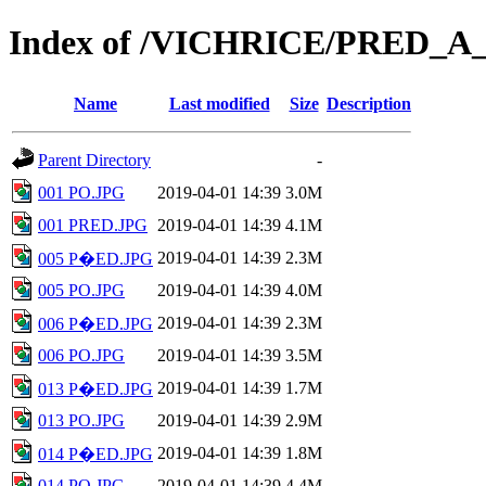
Index of /VICHRICE/PRED_A
Name
Last modified
Size
Description
Parent Directory
-
001 PO.JPG
2019-04-01 14:39
3.0M
001 PRED.JPG
2019-04-01 14:39
4.1M
2019-04-01 14:39
2.3M
005 P�ED.JPG
005 PO.JPG
2019-04-01 14:39
4.0M
2019-04-01 14:39
2.3M
006 P�ED.JPG
006 PO.JPG
2019-04-01 14:39
3.5M
2019-04-01 14:39
1.7M
013 P�ED.JPG
013 PO.JPG
2019-04-01 14:39
2.9M
2019-04-01 14:39
1.8M
014 P�ED.JPG
014 PO.JPG
2019-04-01 14:39
4.4M