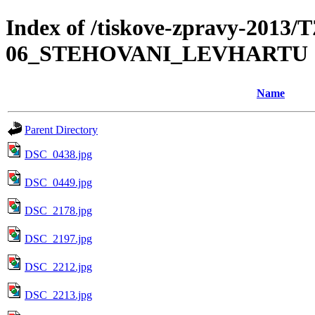
Index of /tiskove-zpravy-2013/
06_STEHOVANI_LEVHARTU
Name
Parent Directory
DSC_0438.jpg
DSC_0449.jpg
DSC_2178.jpg
DSC_2197.jpg
DSC_2212.jpg
DSC_2213.jpg