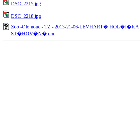
DSC_2215.jpg
DSC_2218.jpg
Zoo -Olomouc - TZ - 2013-21-06-LEVHART� HOL�I�K
ST�HOV�N�.doc