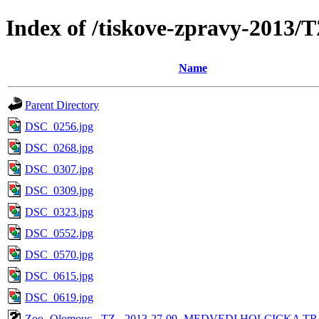
Index of /tiskove-zpravy-20
Name
Parent Directory
DSC_0256.jpg
DSC_0268.jpg
DSC_0307.jpg
DSC_0309.jpg
DSC_0323.jpg
DSC_0552.jpg
DSC_0570.jpg
DSC_0615.jpg
DSC_0619.jpg
Zoo -Olomouc - TZ - 2013-27-09- MEDVEDI HOLCICKA T