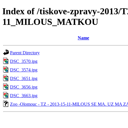
Index of /tiskove-zpravy-2013/
11_MILOUS_MATKOU
Name
Parent Directory
DSC_3570.jpg
DSC_3574.jpg
DSC_3651.jpg
DSC_3656.jpg
DSC_3663.jpg
Zoo -Olomouc - TZ - 2013-15-11-MILOUS SE MA. UZ MA ZA