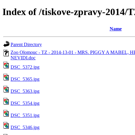
Index of /tiskove-zpravy-201
Name
Parent Directory
Zoo Olomouc - TZ - 2014-13-01 - MRS. PIGGY A MABEL
NEVIDI.doc
DSC_5372.jpg
DSC_5365.jpg
DSC_5363.jpg
DSC_5354.jpg
DSC_5351.jpg
DSC_5346.jpg