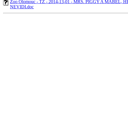
Zoo Olomouc - TZ - 2014-13-01 - MRS. PIGGY A MABEL
NEVIDI.doc