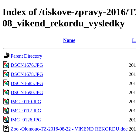
Index of /tiskove-zpravy-2016/
08_vikend_rekordu_vysledky
Name
L
Parent Directory
DSCN1676.JPG
201
DSCN1678.JPG
201
DSCN1685.JPG
201
DSCN1690.JPG
201
IMG_0110.JPG
201
IMG_0112.JPG
201
IMG_0126.JPG
201
Zoo -Olomouc-TZ-2016-08-22 - VIKEND REKORDU.doc
201