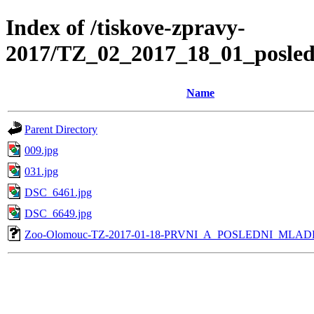
Index of /tiskove-zpravy-
2017/TZ_02_2017_18_01_posle
Name
Parent Directory
009.jpg
031.jpg
DSC_6461.jpg
DSC_6649.jpg
Zoo-Olomouc-TZ-2017-01-18-PRVNI_A_POSLEDNI_MLA