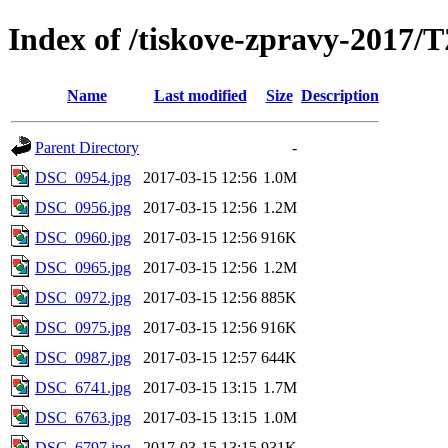
Index of /tiskove-zpravy-2017
Name
Last modified
Size
Description
Parent Directory
-
DSC_0954.jpg
2017-03-15 12:56
1.0M
DSC_0956.jpg
2017-03-15 12:56
1.2M
DSC_0960.jpg
2017-03-15 12:56
916K
DSC_0965.jpg
2017-03-15 12:56
1.2M
DSC_0972.jpg
2017-03-15 12:56
885K
DSC_0975.jpg
2017-03-15 12:56
916K
DSC_0987.jpg
2017-03-15 12:57
644K
DSC_6741.jpg
2017-03-15 13:15
1.7M
DSC_6763.jpg
2017-03-15 13:15
1.0M
DSC_6797.jpg
2017-03-15 13:15
931K