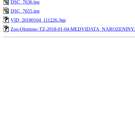
DSC_7636.jpg
DSC_7655.jpg
VID_20180104_111226.3gp
Zoo-Olomouc-TZ-2018-01-04-MEDVIDATA_NAROZENINY.