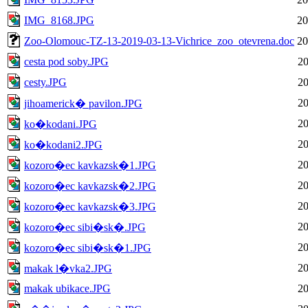
IMG_8168.JPG
20
Zoo-Olomouc-TZ-13-2019-03-13-Vichrice_zoo_otevrena.doc
20
cesta pod soby.JPG
20
cesty.JPG
20
20
jihoamerick� pavilon.JPG
20
ko�kodani.JPG
20
ko�kodani2.JPG
20
kozoro�ec kavkazsk�1.JPG
20
kozoro�ec kavkazsk�2.JPG
20
kozoro�ec kavkazsk�3.JPG
20
kozoro�ec sibi�sk�.JPG
20
kozoro�ec sibi�sk�1.JPG
20
makak l�vka2.JPG
makak ubikace.JPG
20