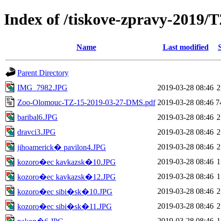
Index of /tiskove-zpravy-2019
Name
Last modified
Parent Directory
IMG_7982.JPG
2019-03-28 08:46
2
Zoo-Olomouc-TZ-15-2019-03-27-DMS.pdf
2019-03-28 08:46
7
baribal6.JPG
2019-03-28 08:46
2
dravci3.JPG
2019-03-28 08:46
2
2019-03-28 08:46
2
jihoamerick� pavilon4.JPG
2019-03-28 08:46
1
kozoro�ec kavkazsk�10.JPG
2019-03-28 08:46
1
kozoro�ec kavkazsk�12.JPG
2019-03-28 08:46
2
kozoro�ec sibi�sk�10.JPG
2019-03-28 08:46
2
kozoro�ec sibi�sk�11.JPG
2019-03-28 08:46
1