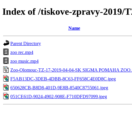
Index of /tiskove-zpravy-2
Name
Parent Directory
zoo rec.mp4
zoo music.mp4
Zoo-Olomouc-TZ-17-2019-04-04-SK SIGMA POMAHA ZOO.
F5AB13DC-3DEB-4DBB-8C63-FF658C4E0D8C.jpeg
650628CB-B8D8-401D-9E8B-8540C8755061.jpeg
051CE61D-9024-4902-908E-F710DFD97099.jpeg