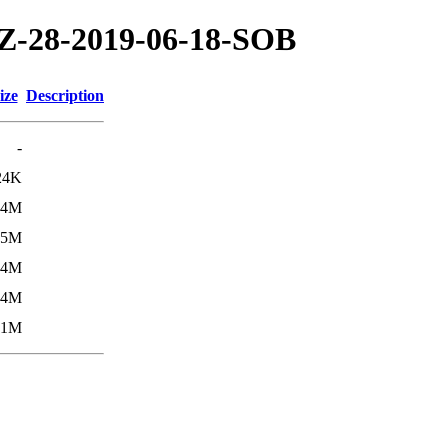
/TZ-28-2019-06-18-SOB
ize
Description
-
24K
.4M
.5M
.4M
.4M
.1M