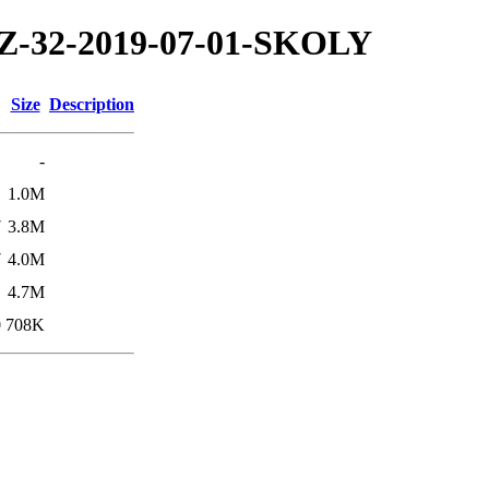
/TZ-32-2019-07-01-SKOLY
Size
Description
-
1
1.0M
7
3.8M
7
4.0M
1
4.7M
0
708K