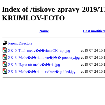
Index of /tiskove-zpravy-201
KRUMLOV-FOTO
Name
Last modified
Parent Directory
2019-07-24 16:
ZZ_0_Titul_medv�d�rium CK_upr.jpg
2019-07-24 16:
ZZ_3_Medv�d�rium, vn�j�� prostory.jpg
2019-07-24 16:
ZZ_5_II.prosotr medv�d�ria.jpg
2019-07-24 16:
ZZ_6_Medv�d�rium_celkov� pohled.jpg