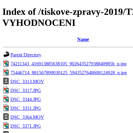
Index of /tiskove-zpravy-201
VYHODNOCENI
Name
Parent Directory
74211343_416913885638105_9026435279388409856_n.jpg
75446714_881567899030125_5943527648608124928_n.jpg
DSC_3313.MOV
DSC_3317.JPG
DSC_3344.JPG
DSC_3351.JPG
DSC_3364.MOV
DSC_3371.JPG