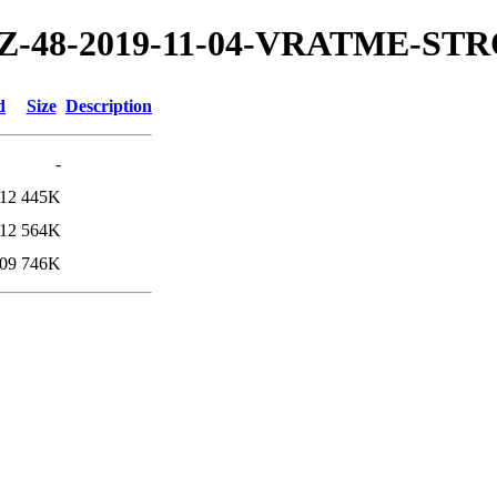
019/TZ-48-2019-11-04-VRATME-
d
Size
Description
-
:12
445K
:12
564K
:09
746K