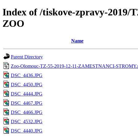
Index of /tiskove-zpravy-201
ZOO
Name
Parent Directory
Zoo-Olomouc-TZ-55-2019-12-11-ZAMESTNANCI-STROMY.
DSC_4436.JPG
DSC_4450.JPG
DSC_4444.JPG
DSC_4467.JPG
DSC_4466.JPG
DSC_4532.JPG
DSC_4440.JPG