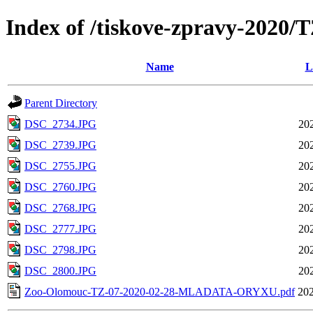
Index of /tiskove-zpravy-20
Name
L
Parent Directory
DSC_2734.JPG
20
DSC_2739.JPG
20
DSC_2755.JPG
20
DSC_2760.JPG
20
DSC_2768.JPG
20
DSC_2777.JPG
20
DSC_2798.JPG
20
DSC_2800.JPG
20
Zoo-Olomouc-TZ-07-2020-02-28-MLADATA-ORYXU.pdf
202