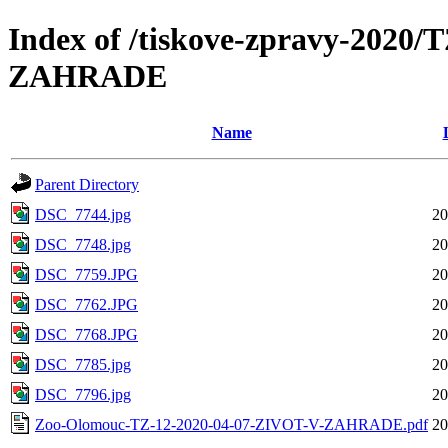
Index of /tiskove-zpravy-2020
ZAHRADE
Name
Parent Directory
DSC_7744.jpg
20
DSC_7748.jpg
20
DSC_7759.JPG
20
DSC_7762.JPG
20
DSC_7768.JPG
20
DSC_7785.jpg
20
DSC_7796.jpg
20
Zoo-Olomouc-TZ-12-2020-04-07-ZIVOT-V-ZAHRADE.pdf
20