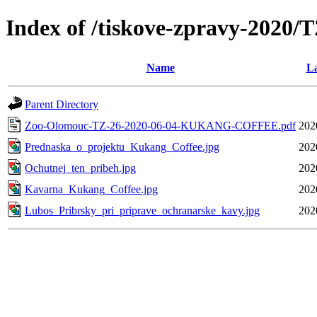
Index of /tiskove-zpravy-20
Name
La
Parent Directory
Zoo-Olomouc-TZ-26-2020-06-04-KUKANG-COFFEE.pdf
202
Prednaska_o_projektu_Kukang_Coffee.jpg
202
Ochutnej_ten_pribeh.jpg
202
Kavarna_Kukang_Coffee.jpg
202
Lubos_Pribrsky_pri_priprave_ochranarske_kavy.jpg
202