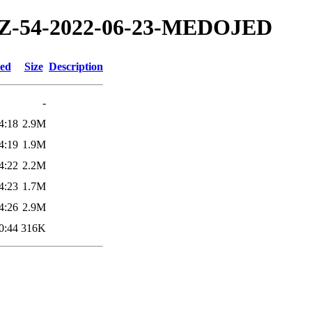
2/TZ-54-2022-06-23-MEDOJED
ied
Size
Description
-
4:18
2.9M
4:19
1.9M
4:22
2.2M
4:23
1.7M
4:26
2.9M
0:44
316K