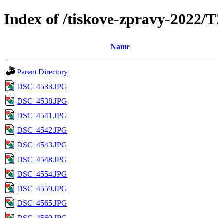
Index of /tiskove-zpravy-2
Name
Parent Directory
DSC_4533.JPG
DSC_4538.JPG
DSC_4541.JPG
DSC_4542.JPG
DSC_4543.JPG
DSC_4548.JPG
DSC_4554.JPG
DSC_4559.JPG
DSC_4565.JPG
DSC_4569.JPG