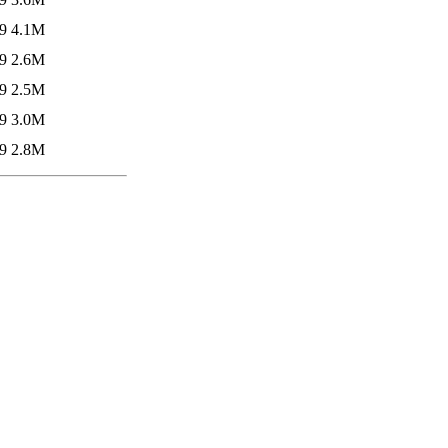
9
4.1M
9
2.6M
9
2.5M
9
3.0M
9
2.8M