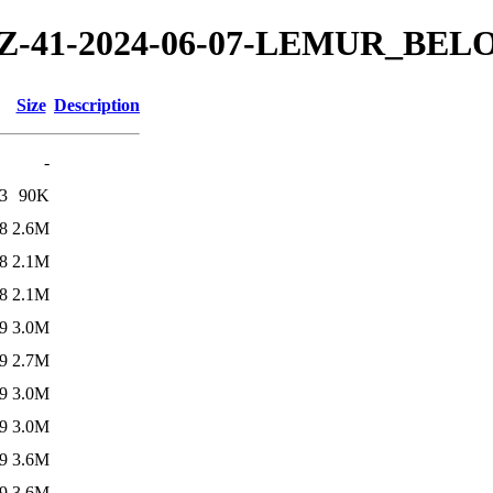
24/TZ-41-2024-06-07-LEMUR_BE
Size
Description
-
3
90K
8
2.6M
8
2.1M
8
2.1M
9
3.0M
9
2.7M
9
3.0M
9
3.0M
9
3.6M
9
3.6M