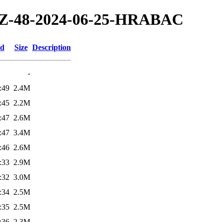
4/TZ-48-2024-06-25-HRABAC
ed
Size
Description
-
:49
2.4M
:45
2.2M
:47
2.6M
:47
3.4M
:46
2.6M
:33
2.9M
:32
3.0M
:34
2.5M
:35
2.5M
:36
2.3M