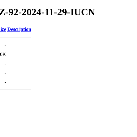
/TZ-92-2024-11-29-IUCN
ize
Description
-
90K
-
-
-