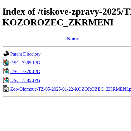
Index of /tiskove-zpravy-2025/
KOZOROZEC_ZKRMENI
Name
Parent Directory
DSC_7365.JPG
DSC_7370.JPG
DSC_7385.JPG
Zoo-Olomouc-TZ-05-2025-01-22-KOZOROZEC_ZKRMENI.p