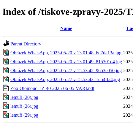
Index of /tiskove-zpravy-2025
Name
Las
Parent Directory
Obrázek WhatsApp, 2025-05-20 v 13.01.48_6d7da13a.jpg
2025
Obrázek WhatsApp, 2025-05-20 v 13.01.49_815301d4.jpg
2025
Obrázek WhatsApp, 2025-05-27 v 15.53.42_9653c050.jpg
2025
Obrázek WhatsApp, 2025-05-27 v 15.53.43_1d54ffa4.jpg
2025
Zoo-Olomouc-TZ-40-2025-06-05-VARI.pdf
2025
lemuři (20).jpg
2024
lemuři (26).jpg
2024
lemuři (29).jpg
2024