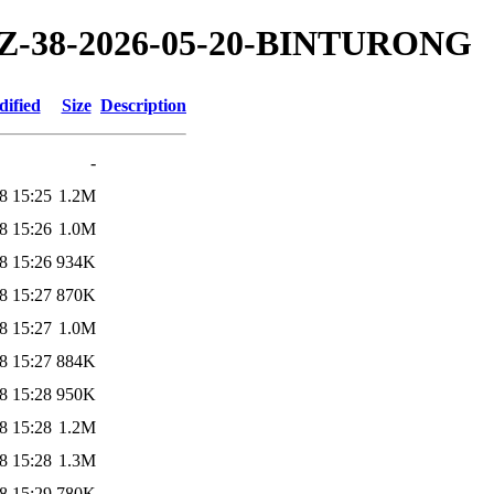
6/TZ-38-2026-05-20-BINTURONG
dified
Size
Description
-
8 15:25
1.2M
8 15:26
1.0M
8 15:26
934K
8 15:27
870K
8 15:27
1.0M
8 15:27
884K
8 15:28
950K
8 15:28
1.2M
8 15:28
1.3M
8 15:29
780K