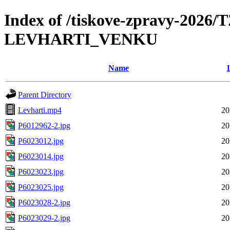
Index of /tiskove-zpravy-2026/
LEVHARTI_VENKU
Name
Parent Directory
Levharti.mp4
20
P6012962-2.jpg
20
P6023012.jpg
20
P6023014.jpg
20
P6023023.jpg
20
P6023025.jpg
20
P6023028-2.jpg
20
P6023029-2.jpg
20