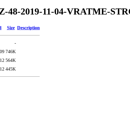
019/TZ-48-2019-11-04-VRATME-
d
Size
Description
-
:09
746K
:12
564K
:12
445K