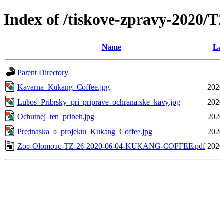
Index of /tiskove-zpravy-20
Name
La
Parent Directory
Kavarna_Kukang_Coffee.jpg
202
Lubos_Pribrsky_pri_priprave_ochranarske_kavy.jpg
202
Ochutnej_ten_pribeh.jpg
202
Prednaska_o_projektu_Kukang_Coffee.jpg
202
Zoo-Olomouc-TZ-26-2020-06-04-KUKANG-COFFEE.pdf
202